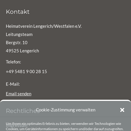
Kontakt
Heimatverein Lengerich/Westfalen e.V.
Leitungsteam
Bergstr. 10
49525 Lengerich
Telefon:
+49 5481 9 00 28 15
E-Mail:
Email senden
Cookie-Zustimmung verwalten
Rechtliches
Um Ihnen ein optimales Erlebnis zu bieten, verwenden wir Technologien wie
Impressum
Cookies, um Geräteinformationen zu speichern und/oder darauf zuzugreifen.