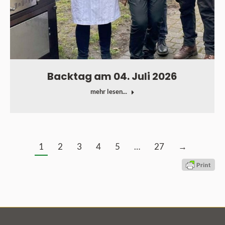
Backtag am 04. Juli 2026
mehr lesen...
1
2
3
4
5
…
27
→