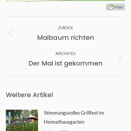
Kommentarnavigation
ZURÜCK
Maibaum richten
Vorheriger
Beitrag:
NÄCHSTES
Der Mai ist gekommen
Nächster
Beitrag:
Weitere Artikel
Stimmungsvolles Grillfest im
Heimathausgarten