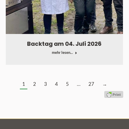
Backtag am 04. Juli 2026
mehr lesen...
1
2
3
4
5
…
27
→