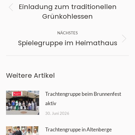
Einladung zum traditionellen
Vorheriger
Grünkohlessen
Beitrag:
NÄCHSTES
Spielegruppe im Heimathaus
Nächster
Beitrag:
Weitere Artikel
Trachtengruppe beim Brunnenfest
aktiv
30. Juni 2026
Trachtengruppe in Altenberge