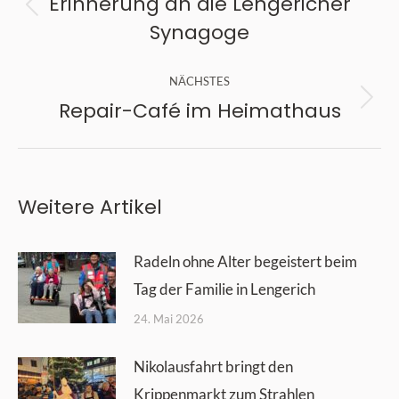
Erinnerung an die Lengericher
Vorheriger
Synagoge
Beitrag:
NÄCHSTES
Repair-Café im Heimathaus
Nächster
Beitrag:
Weitere Artikel
Radeln ohne Alter begeistert beim
Tag der Familie in Lengerich
24. Mai 2026
Nikolausfahrt bringt den
Krippenmarkt zum Strahlen