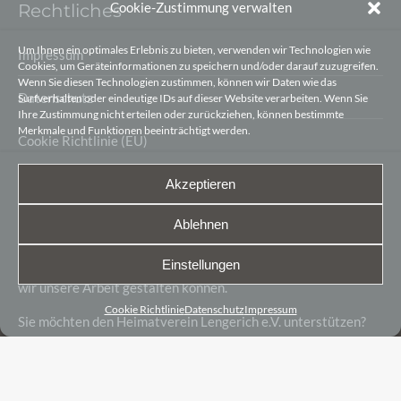
Cookie-Zustimmung verwalten
Rechtliches
Um Ihnen ein optimales Erlebnis zu bieten, verwenden wir Technologien wie
Impressum
Cookies, um Geräteinformationen zu speichern und/oder darauf zuzugreifen.
Wenn Sie diesen Technologien zustimmen, können wir Daten wie das
Datenschutz
Surfverhalten oder eindeutige IDs auf dieser Website verarbeiten. Wenn Sie
Ihre Zustimmung nicht erteilen oder zurückziehen, können bestimmte
Merkmale und Funktionen beeinträchtigt werden.
Cookie Richtlinie (EU)
Akzeptieren
Spenden
Ablehnen
Unsere Arbeit besteht zu 90% aus Leidenschaft und
Begeisterung. Die letzten 10% sind finanzielle Mittel, damit
Einstellungen
wir unsere Arbeit gestalten können.
Cookie Richtlinie
Datenschutz
Impressum
Sie möchten den Heimatverein Lengerich e.V. unterstützen?
Kontoverbindungen und Details hier ↗