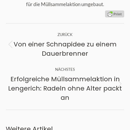
für die Müllsammelaktion umgebaut.
Kommentarnavigation
ZURÜCK
Von einer Schnapidee zu einem
Vorheriger
Dauerbrenner
Beitrag:
NÄCHSTES
Erfolgreiche Müllsammelaktion in
Lengerich: Radeln ohne Alter packt
Nächster
an
Beitrag:
Weitere Artikel