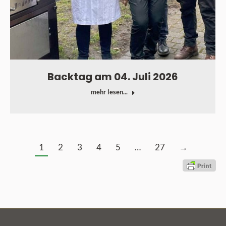
Backtag am 04. Juli 2026
mehr lesen...
1
2
3
4
5
…
27
→