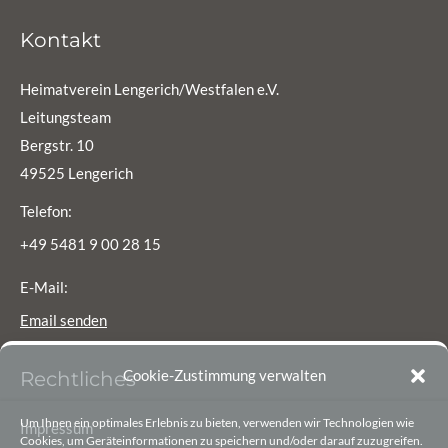
Kontakt
Heimatverein Lengerich/Westfalen e.V.
Leitungsteam
Bergstr. 10
49525 Lengerich
Telefon:
+49 5481 9 00 28 15
E-Mail:
Email senden
Cookie-Zustimmung verwalten
Rechtliches
Um Ihnen ein optimales Erlebnis zu bieten, verwenden wir Technologien wie
Impressum
Cookies, um Geräteinformationen zu speichern und/oder darauf zuzugreifen.