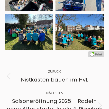
Kommentarnavigation
ZURÜCK
Nistkästen bauen im HvL
Vorheriger
Beitrag:
NÄCHSTES
Saisoneröffnung 2025 – Radeln
ohne Alter startet in die 4. Rikscha-
Nächster