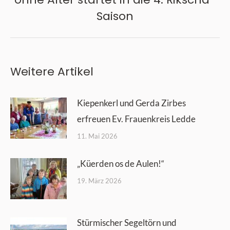
Saison
Beitrag:
Weitere Artikel
Kiepenkerl und Gerda Zirbes
erfreuen Ev. Frauenkreis Ledde
11. Mai 2026
„Küerden os de Aulen!“
19. März 2026
Stürmischer Segeltörn und