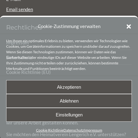
Email senden
Cookie-Zustimmung verwalten
Rechtliches
Um Ihnen ein optimales Erlebnis zu bieten, verwenden wir Technologien wie
Impressum
Cookies, um Geräteinformationen zu speichern und/oder darauf zuzugreifen.
Wenn Sie diesen Technologien zustimmen, können wir Daten wie das
Datenschutz
Surfverhalten oder eindeutige IDs auf dieser Website verarbeiten. Wenn Sie
Ihre Zustimmung nicht erteilen oder zurückziehen, können bestimmte
Merkmale und Funktionen beeinträchtigt werden.
Cookie Richtlinie (EU)
Akzeptieren
Spenden
Ablehnen
Unsere Arbeit besteht zu 90% aus Leidenschaft und
Begeisterung. Die letzten 10% sind finanzielle Mittel, damit
Einstellungen
wir unsere Arbeit gestalten können.
Cookie Richtlinie
Datenschutz
Impressum
Sie möchten den Heimatverein Lengerich e.V. unterstützen?