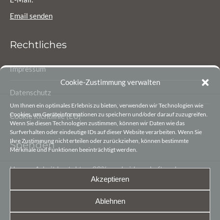
Email senden
Rechtliches
Impressum
Cookie-Zustimmung verwalten
Datenschutz
Um Ihnen ein optimales Erlebnis zu bieten, verwenden wir Technologien wie
Cookies, um Geräteinformationen zu speichern und/oder darauf zuzugreifen.
Cookie Richtlinie (EU)
Wenn Sie diesen Technologien zustimmen, können wir Daten wie das
Surfverhalten oder eindeutige IDs auf dieser Website verarbeiten. Wenn Sie
Ihre Zustimmung nicht erteilen oder zurückziehen, können bestimmte
Spenden
Merkmale und Funktionen beeinträchtigt werden.
Unsere Arbeit besteht zu 90% aus Leidenschaft und
Akzeptieren
Begeisterung. Die letzten 10% sind finanzielle Mittel, damit
wir unsere Arbeit gestalten können.
Ablehnen
Sie möchten den Heimatverein Lengerich e.V. unterstützen?