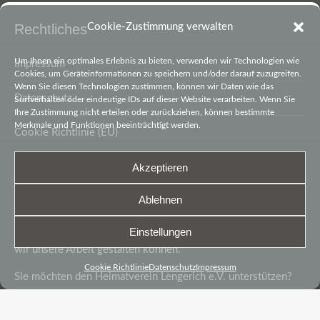
Cookie-Zustimmung verwalten
Rechtliches
Um Ihnen ein optimales Erlebnis zu bieten, verwenden wir Technologien wie
Impressum
Cookies, um Geräteinformationen zu speichern und/oder darauf zuzugreifen.
Wenn Sie diesen Technologien zustimmen, können wir Daten wie das
Datenschutz
Surfverhalten oder eindeutige IDs auf dieser Website verarbeiten. Wenn Sie
Ihre Zustimmung nicht erteilen oder zurückziehen, können bestimmte
Merkmale und Funktionen beeinträchtigt werden.
Cookie Richtlinie (EU)
Akzeptieren
Spenden
Ablehnen
Unsere Arbeit besteht zu 90% aus Leidenschaft und
Begeisterung. Die letzten 10% sind finanzielle Mittel, damit
Einstellungen
wir unsere Arbeit gestalten können.
Cookie Richtlinie
Datenschutz
Impressum
Sie möchten den Heimatverein Lengerich e.V. unterstützen?
Kontoverbindungen und Details hier ↗