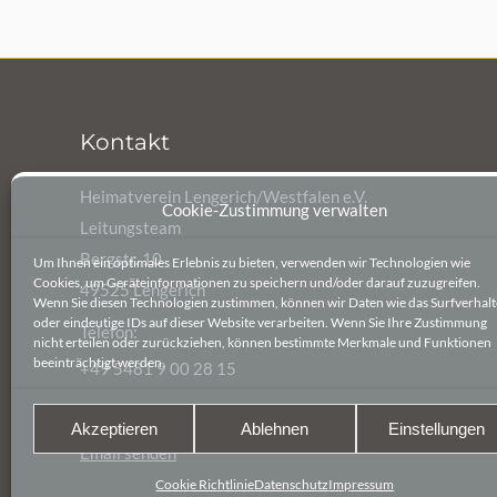
Kontakt
Heimatverein Lengerich/Westfalen e.V.
Cookie-Zustimmung verwalten
Leitungsteam
Bergstr. 10
Um Ihnen ein optimales Erlebnis zu bieten, verwenden wir Technologien wie
Cookies, um Geräteinformationen zu speichern und/oder darauf zuzugreifen.
49525 Lengerich
Wenn Sie diesen Technologien zustimmen, können wir Daten wie das Surfverhal
oder eindeutige IDs auf dieser Website verarbeiten. Wenn Sie Ihre Zustimmung
Telefon:
nicht erteilen oder zurückziehen, können bestimmte Merkmale und Funktionen
beeinträchtigt werden.
+49 5481 9 00 28 15
E-Mail:
Akzeptieren
Ablehnen
Einstellungen
Email senden
Cookie Richtlinie
Datenschutz
Impressum