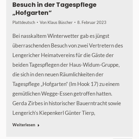
Besuch in der Tagespflege
„Hofgarten“
Plattdeutsch
Von
Klaus Büscher
8. Februar 2023
Bei nasskaltem Winterwetter gab es jüngst
überraschenden Besuch von zwei Vertretern des
Lengericher Heimatvereins für die Gäste der
beiden Tagespflegen der Haus-Widum-Gruppe,
die sich in den neuen Räumlichkeiten der
Tagespflege „Hofgarten“ (Im Hook 17) zu einem
gemütlichen Wegge-Essen getroffen hatten.
Gerda Zirbes in historischer Bauerntracht sowie
Lengerich’s Kiepenkerl Günter Tierp,
Weiterlesen