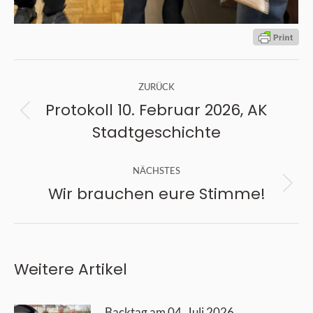
Kommentarnavigation
ZURÜCK
Protokoll 10. Februar 2026, AK
Vorheriger
Stadtgeschichte
Beitrag:
NÄCHSTES
Wir brauchen eure Stimme!
Nächster
Beitrag:
Weitere Artikel
Backtag am 04. Juli 2026