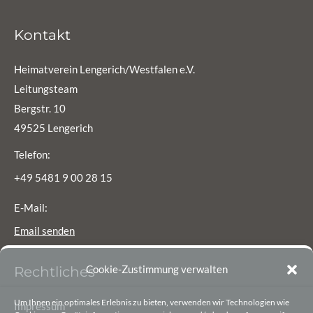
Kontakt
Heimatverein Lengerich/Westfalen e.V.
Leitungsteam
Bergstr. 10
49525 Lengerich
Telefon:
+49 5481 9 00 28 15
E-Mail:
Email senden
Cookie-Zustimmung verwalten
Rechtliches
Um Ihnen ein optimales Erlebnis zu bieten, verwenden wir Technologien wie
Impressum