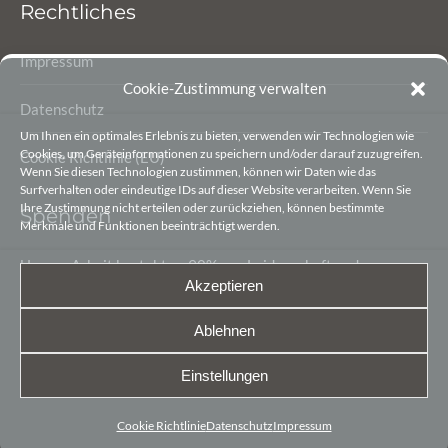
Rechtliches
Impressum
Cookie-Zustimmung verwalten
Datenschutz
Um Ihnen ein optimales Erlebnis zu bieten, verwenden wir Technologien wie
Cookies, um Geräteinformationen zu speichern und/oder darauf zuzugreifen.
Cookie Richtlinie (EU)
Wenn Sie diesen Technologien zustimmen, können wir Daten wie das
Surfverhalten oder eindeutige IDs auf dieser Website verarbeiten. Wenn Sie
Ihre Zustimmung nicht erteilen oder zurückziehen, können bestimmte
Spenden
Merkmale und Funktionen beeinträchtigt werden.
Unsere Arbeit besteht zu 90% aus Leidenschaft und
Akzeptieren
Begeisterung. Die letzten 10% sind finanzielle Mittel, damit
wir unsere Arbeit gestalten können.
Ablehnen
Sie möchten den Heimatverein Lengerich e.V. unterstützen?
Einstellungen
Kontoverbindungen und Details hier ↗
Cookie Richtlinie
Datenschutz
Impressum