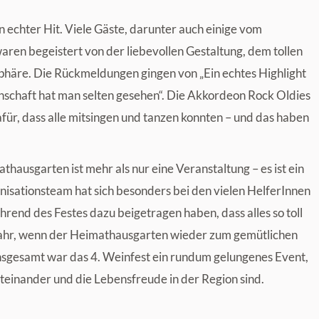
 echter Hit. Viele Gäste, darunter auch einige vom
ren begeistert von der liebevollen Gestaltung, dem tollen
häre. Die Rückmeldungen gingen von „Ein echtes Highlight
nschaft hat man selten gesehen“. Die Akkordeon Rock Oldies
für, dass alle mitsingen und tanzen konnten – und das haben
ausgarten ist mehr als nur eine Veranstaltung – es ist ein
isationsteam hat sich besonders bei den vielen HelferInnen
rend des Festes dazu beigetragen haben, dass alles so toll
 Jahr, wenn der Heimathausgarten wieder zum gemütlichen
nsgesamt war das 4. Weinfest ein rundum gelungenes Event,
Miteinander und die Lebensfreude in der Region sind.