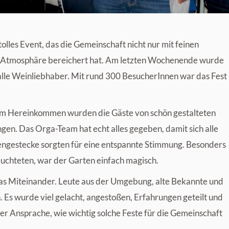
lles Event, das die Gemeinschaft nicht nur mit feinen
en Atmosphäre bereichert hat. Am letzten Wochenende wurde
 alle Weinliebhaber. Mit rund 300 BesucherInnen war das Fest
eim Hereinkommen wurden die Gäste von schön gestalteten
gen. Das Orga-Team hat echt alles gegeben, damit sich alle
engestecke sorgten für eine entspannte Stimmung. Besonders
euchteten, war der Garten einfach magisch.
as Miteinander. Leute aus der Umgebung, alte Bekannte und
 Es wurde viel gelacht, angestoßen, Erfahrungen geteilt und
er Ansprache, wie wichtig solche Feste für die Gemeinschaft