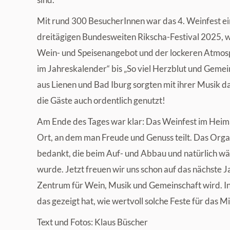
Mit rund 300 BesucherInnen war das 4. Weinfest ein
dreitägigen Bundesweiten Rikscha-Festival 2025, wa
Wein- und Speisenangebot und der lockeren Atmosp
im Jahreskalender“ bis „So viel Herzblut und Gemei
aus Lienen und Bad Iburg sorgten mit ihrer Musik da
die Gäste auch ordentlich genutzt!
Am Ende des Tages war klar: Das Weinfest im Heimath
Ort, an dem man Freude und Genuss teilt. Das Organ
bedankt, die beim Auf- und Abbau und natürlich wäh
wurde. Jetzt freuen wir uns schon auf das nächste
Zentrum für Wein, Musik und Gemeinschaft wird. I
das gezeigt hat, wie wertvoll solche Feste für das 
Text und Fotos: Klaus Büscher