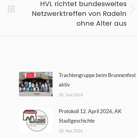
HVL richtet bundesweites
Netzwerktreffen von Radeln
Nächster
ohne Alter aus
Beitrag:
Trachtengruppe beim Brunnenfest
aktiv
30. Juni 2026
Protokoll 12. April 2026, AK
Stadtgeschichte
18. Mai 2026