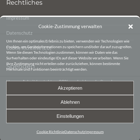
Rechtliches
Impressum
Cookie-Zustimmung verwalten
Datenschutz
Um Ihnen ein optimales Erlebnis zu bieten, verwenden wir Technologien wie
Cookies, um Geräteinformationen zu speichern und/oder darauf zuzugreifen.
Cookie Richtlinie (EU)
Wenn Sie diesen Technologien zustimmen, können wir Daten wie das
Surfverhalten oder eindeutige IDs auf dieser Website verarbeiten. Wenn Sie
Ihre Zustimmung nicht erteilen oder zurückziehen, können bestimmte
Spenden
Merkmale und Funktionen beeinträchtigt werden.
Unsere Arbeit besteht zu 90% aus Leidenschaft und
Akzeptieren
Begeisterung. Die letzten 10% sind finanzielle Mittel, damit
wir unsere Arbeit gestalten können.
Ablehnen
Sie möchten den Heimatverein Lengerich e.V. unterstützen?
Einstellungen
Kontoverbindungen und Details hier ↗
Cookie Richtlinie
Datenschutz
Impressum