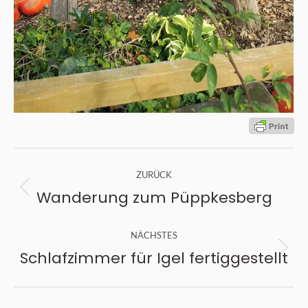
Kommentarnavigation
ZURÜCK
Wanderung zum Püppkesberg
Vorheriger
Beitrag:
NÄCHSTES
Schlafzimmer für Igel fertiggestellt
Nächster
Beitrag: