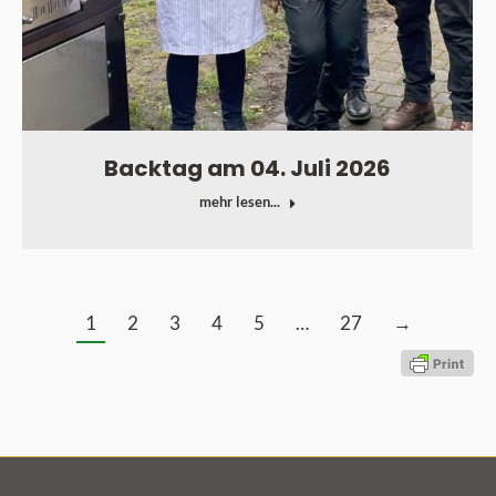
Backtag am 04. Juli 2026
mehr lesen...
1
2
3
4
5
…
27
→