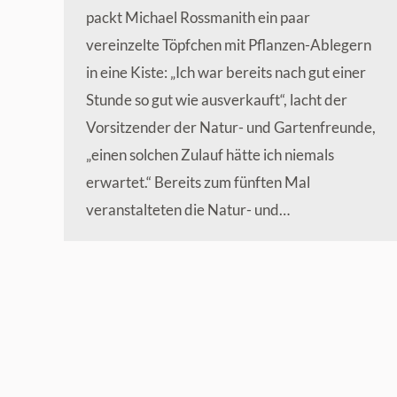
packt Michael Rossmanith ein paar
vereinzelte Töpfchen mit Pflanzen-Ablegern
in eine Kiste: „Ich war bereits nach gut einer
Stunde so gut wie ausverkauft“, lacht der
Vorsitzender der Natur- und Gartenfreunde,
„einen solchen Zulauf hätte ich niemals
erwartet.“ Bereits zum fünften Mal
veranstalteten die Natur- und…