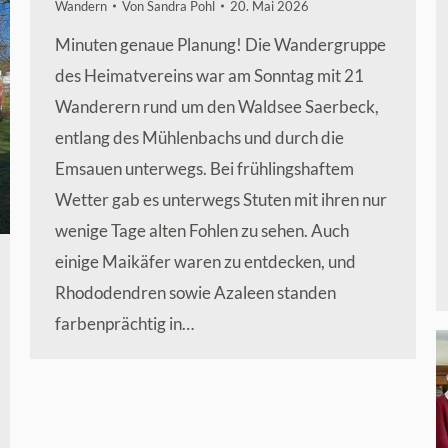
Wandern
Von
Sandra Pohl
20. Mai 2026
Minuten genaue Planung! Die Wandergruppe
des Heimatvereins war am Sonntag mit 21
Wanderern rund um den Waldsee Saerbeck,
entlang des Mühlenbachs und durch die
Emsauen unterwegs. Bei frühlingshaftem
Wetter gab es unterwegs Stuten mit ihren nur
wenige Tage alten Fohlen zu sehen. Auch
einige Maikäfer waren zu entdecken, und
Rhododendren sowie Azaleen standen
farbenprächtig in…