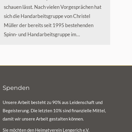
schauen lässt. Nach vielen Vorgesprächen hat
sich die Handarbeitsgruppe von Christel
Müller der bereits seit 1995 bestehenden
Spinn- und Handarbeitsgruppe im…
Spenden
Unsere Arbeit besteht zu 90% aus Leidenschaft und
Begeisterung. Die letzten 10% sind finanzielle Mittel,
damit wir unsere Arbeit gestalten können.
Sie möchten den Heimatverein Lengerich e.V.