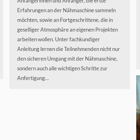
Anfängerinnen und Anfänger, die erste
Erfahrungen an der Nähmaschine sammeln
möchten, sowie an Fortgeschrittene, die in
geselliger Atmosphäre an eigenen Projekten
arbeiten wollen. Unter fachkundiger
Anleitung lernen die Teilnehmenden nicht nur
den sicheren Umgang mit der Nähmaschine,
sondern auch alle wichtigen Schritte zur
Anfertigung…