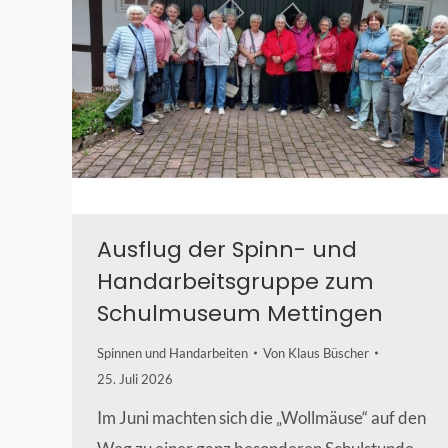
Ausflug der Spinn- und
Handarbeitsgruppe zum
Schulmuseum Mettingen
Spinnen und Handarbeiten
Von
Klaus Büscher
25. Juli 2026
Im Juni machten sich die „Wollmäuse“ auf den