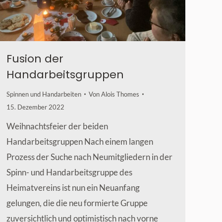
Fusion der
Handarbeitsgruppen
Spinnen und Handarbeiten
Von
Alois Thomes
15. Dezember 2022
Weihnachtsfeier der beiden
Handarbeitsgruppen Nach einem langen
Prozess der Suche nach Neumitgliedern in der
Spinn- und Handarbeitsgruppe des
Heimatvereins ist nun ein Neuanfang
gelungen, die die neu formierte Gruppe
zuversichtlich und optimistisch nach vorne