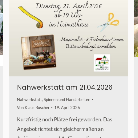
Nähwerkstatt am 21.04.2026
Nähwerkstatt
,
Spinnen und Handarbeiten
Von
Klaus Büscher
19. April 2026
Kurzfristig noch Plätze frei geworden. Das
Angebot richtet sich gleichermaßen an