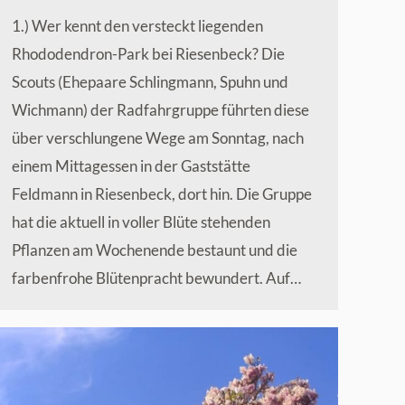
1.) Wer kennt den versteckt liegenden
Rhododendron-Park bei Riesenbeck? Die
Scouts (Ehepaare Schlingmann, Spuhn und
Wichmann) der Radfahrgruppe führten diese
über verschlungene Wege am Sonntag, nach
einem Mittagessen in der Gaststätte
Feldmann in Riesenbeck, dort hin. Die Gruppe
hat die aktuell in voller Blüte stehenden
Pflanzen am Wochenende bestaunt und die
farbenfrohe Blütenpracht bewundert. Auf…