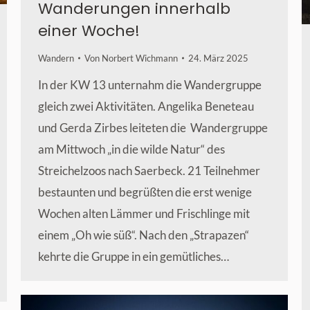
Wanderungen innerhalb
einer Woche!
Wandern
Von
Norbert Wichmann
24. März 2025
In der KW 13 unternahm die Wandergruppe
gleich zwei Aktivitäten. Angelika Beneteau
und Gerda Zirbes leiteten die Wandergruppe
am Mittwoch „in die wilde Natur“ des
Streichelzoos nach Saerbeck. 21 Teilnehmer
bestaunten und begrüßten die erst wenige
Wochen alten Lämmer und Frischlinge mit
einem „Oh wie süß“. Nach den „Strapazen“
kehrte die Gruppe in ein gemütliches…