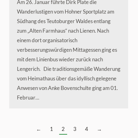
Am 26. Januar führte Dirk Plate die
Wanderlustigen vom Hohner Sportplatz am
Südhang des Teutoburger Waldes entlang
zum „Alten Farmhaus“ nach Lienen. Nach
einem dort organisatorisch
verbesserungswürdigen Mittagessen ging es
mit dem Linienbus wieder zurück nach
Lengerich. Die traditionsgemäße Wanderung
vom Heimathaus über das idyllisch gelegene
Anwesen von Anke Bovenschulte ging am 01.
Februar…
←
1
2
3
4
→