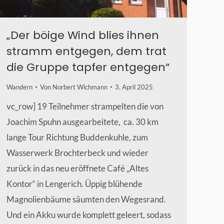
„Der böige Wind blies ihnen
stramm entgegen, dem trat
die Gruppe tapfer entgegen“
Wandern
Von
Norbert Wichmann
3. April 2025
vc_row] 19 Teilnehmer strampelten die von
Joachim Spuhn ausgearbeitete, ca. 30 km
lange Tour Richtung Buddenkuhle, zum
Wasserwerk Brochterbeck und wieder
zurück in das neu eröffnete Café „Altes
Kontor“ in Lengerich. Üppig blühende
Magnolienbäume säumten den Wegesrand.
Und ein Akku wurde komplett geleert, sodass