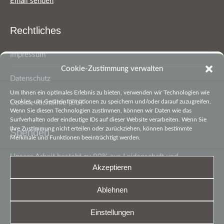
Email senden
Rechtliches
Impressum
Cookie-Zustimmung verwalten
Datenschutz
Um Ihnen ein optimales Erlebnis zu bieten, verwenden wir Technologien wie
Cookies, um Geräteinformationen zu speichern und/oder darauf zuzugreifen.
Cookie Richtlinie (EU)
Wenn Sie diesen Technologien zustimmen, können wir Daten wie das
Surfverhalten oder eindeutige IDs auf dieser Website verarbeiten. Wenn Sie
Ihre Zustimmung nicht erteilen oder zurückziehen, können bestimmte
Spenden
Merkmale und Funktionen beeinträchtigt werden.
Unsere Arbeit besteht zu 90% aus Leidenschaft und
Akzeptieren
Begeisterung. Die letzten 10% sind finanzielle Mittel, damit
wir unsere Arbeit gestalten können.
Ablehnen
Sie möchten den Heimatverein Lengerich e.V. unterstützen?
Einstellungen
Kontoverbindungen und Details hier ↗