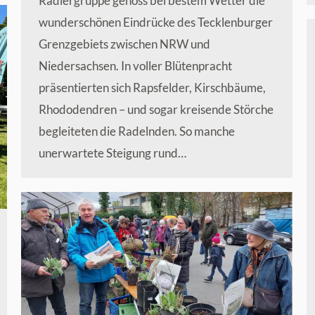
Radlergruppe genoss bei bestem Wetter die
wunderschönen Eindrücke des Tecklenburger
Grenzgebiets zwischen NRW und
Niedersachsen. In voller Blütenpracht
präsentierten sich Rapsfelder, Kirschbäume,
Rhododendren – und sogar kreisende Störche
begleiteten die Radelnden. So manche
unerwartete Steigung rund…