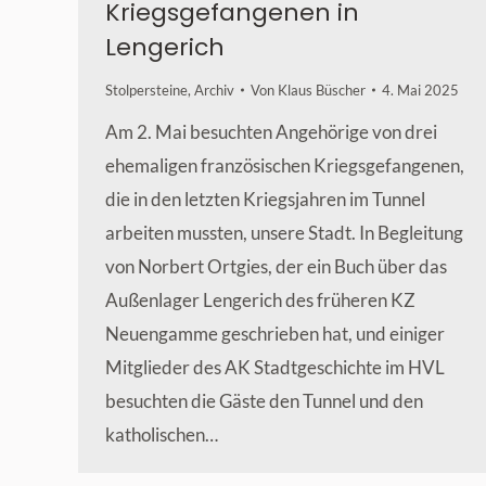
Kriegsgefangenen in
Lengerich
Stolpersteine
,
Archiv
Von
Klaus Büscher
4. Mai 2025
Am 2. Mai besuchten Angehörige von drei
ehemaligen französischen Kriegsgefangenen,
die in den letzten Kriegsjahren im Tunnel
arbeiten mussten, unsere Stadt. In Begleitung
von Norbert Ortgies, der ein Buch über das
Außenlager Lengerich des früheren KZ
Neuengamme geschrieben hat, und einiger
Mitglieder des AK Stadtgeschichte im HVL
besuchten die Gäste den Tunnel und den
katholischen…