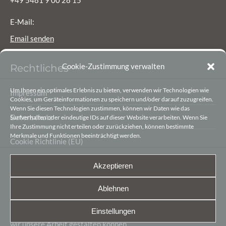
E-Mail:
Email senden
Cookie-Zustimmung verwalten
Rechtliches
Um Ihnen ein optimales Erlebnis zu bieten, verwenden wir Technologien wie
Impressum
Cookies, um Geräteinformationen zu speichern und/oder darauf zuzugreifen.
Wenn Sie diesen Technologien zustimmen, können wir Daten wie das
Datenschutz
Surfverhalten oder eindeutige IDs auf dieser Website verarbeiten. Wenn Sie
Ihre Zustimmung nicht erteilen oder zurückziehen, können bestimmte
Merkmale und Funktionen beeinträchtigt werden.
Cookie Richtlinie (EU)
Akzeptieren
Spenden
Ablehnen
Unsere Arbeit besteht zu 90% aus Leidenschaft und
Begeisterung. Die letzten 10% sind finanzielle Mittel, damit
Einstellungen
wir unsere Arbeit gestalten können.