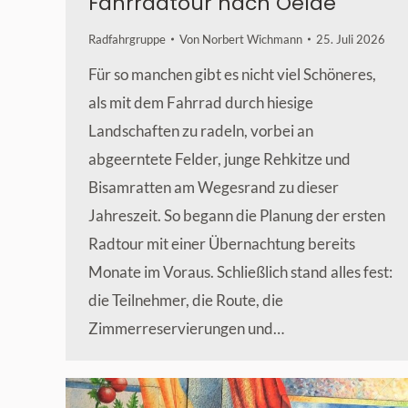
Fahrradtour nach Oelde
Radfahrgruppe
Von
Norbert Wichmann
25. Juli 2026
Für so manchen gibt es nicht viel Schöneres,
als mit dem Fahrrad durch hiesige
Landschaften zu radeln, vorbei an
abgeerntete Felder, junge Rehkitze und
Bisamratten am Wegesrand zu dieser
Jahreszeit. So begann die Planung der ersten
Radtour mit einer Übernachtung bereits
Monate im Voraus. Schließlich stand alles fest:
die Teilnehmer, die Route, die
Zimmerreservierungen und…