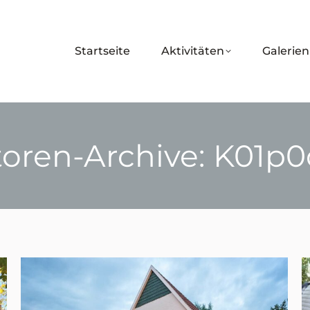
Startseite
Aktivitäten
Galerien
oren-Archive:
K01p0
Sie befinden sich hier: