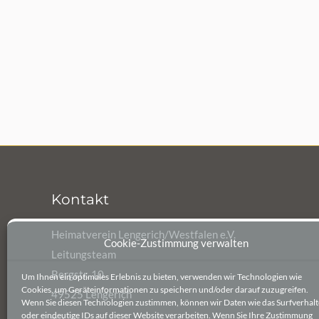
Kontakt
Heimatverein Lengerich/Westfalen e.V.
Cookie-Zustimmung verwalten
Leitungsteam
Bergstr. 10
Um Ihnen ein optimales Erlebnis zu bieten, verwenden wir Technologien wie
Cookies, um Geräteinformationen zu speichern und/oder darauf zuzugreifen.
49525 Lengerich
Wenn Sie diesen Technologien zustimmen, können wir Daten wie das Surfverhal
oder eindeutige IDs auf dieser Website verarbeiten. Wenn Sie Ihre Zustimmung