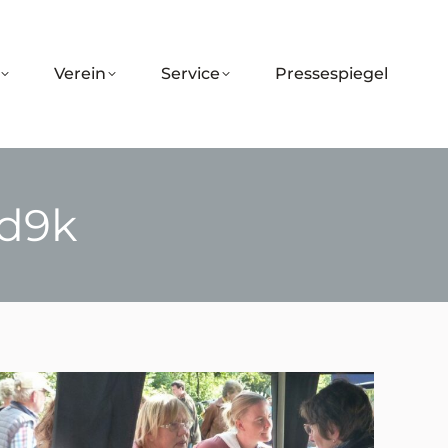
Verein
Service
Pressespiegel
d9k