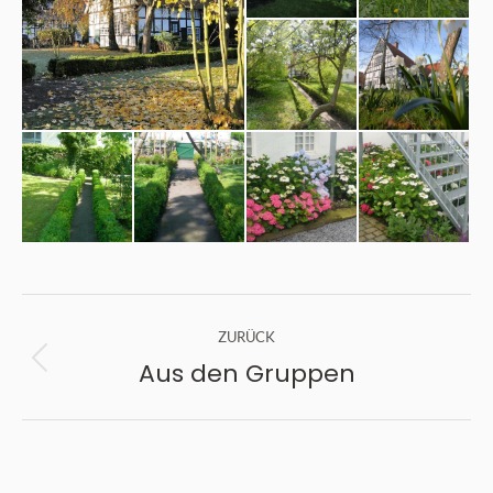
Album-
ZURÜCK
Navigation
Aus den Gruppen
Vorheriges
Album: