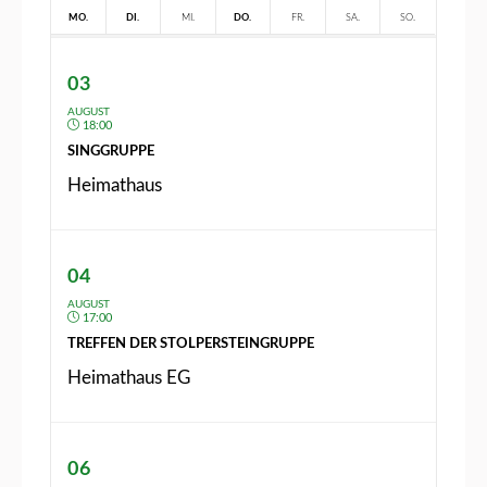
MO.
DI.
MI.
DO.
FR.
SA.
SO.
03
AUGUST
3
4
5
6
7
8
9
18:00
SINGGRUPPE
Heimathaus
04
AUGUST
17:00
TREFFEN DER STOLPERSTEINGRUPPE
Heimathaus EG
06