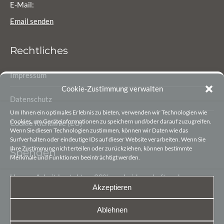
E-Mail:
Email senden
Rechtliches
Impressum
Cookie-Zustimmung verwalten
Datenschutz
Um Ihnen ein optimales Erlebnis zu bieten, verwenden wir Technologien wie
Cookies, um Geräteinformationen zu speichern und/oder darauf zuzugreifen.
Cookie Richtlinie (EU)
Wenn Sie diesen Technologien zustimmen, können wir Daten wie das
Surfverhalten oder eindeutige IDs auf dieser Website verarbeiten. Wenn Sie
Ihre Zustimmung nicht erteilen oder zurückziehen, können bestimmte
Spenden
Merkmale und Funktionen beeinträchtigt werden.
Unsere Arbeit besteht zu 90% aus Leidenschaft und
Akzeptieren
Begeisterung. Die letzten 10% sind finanzielle Mittel, damit
wir unsere Arbeit gestalten können.
Ablehnen