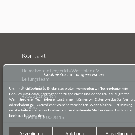
Kontakt
Heimatverein Lengerich/Westfalen e.V.
Cookie-Zustimmung verwalten
Leitungsteam
Bergstr. 10
Um Ihnen ein optimales Erlebnis zu bieten, verwenden wir Technologien wie
Cookies, um Geräteinformationen zu speichern und/oder darauf zuzugreifen.
49525 Lengerich
Wenn Sie diesen Technologien zustimmen, können wir Daten wie das Surfverhal
oder eindeutige IDs auf dieser Website verarbeiten. Wenn Sie Ihre Zustimmung
Telefon:
nicht erteilen oder zurückziehen, können bestimmte Merkmale und Funktionen
beeinträchtigt werden.
+49 5481 9 00 28 15
E-Mail:
Akzeptieren
Ablehnen
Einstellungen