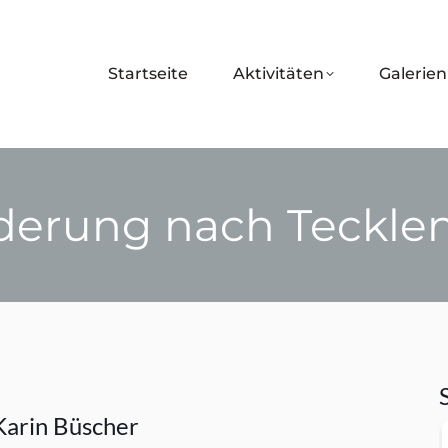
Startseite
Aktivitäten
Galerien
erung nach Teckle
Sie befinden sich hier:
arin Büscher