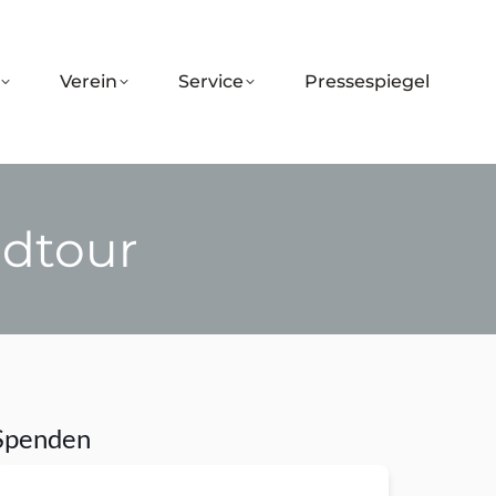
Verein
Service
Pressespiegel
dtour
Spenden