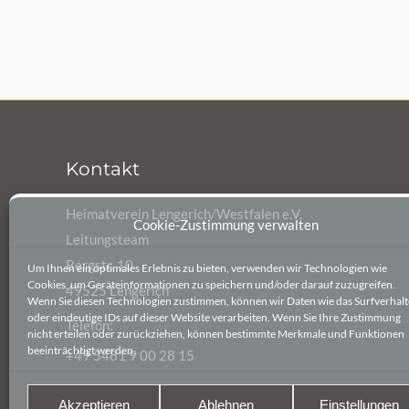
Kontakt
Heimatverein Lengerich/Westfalen e.V.
Cookie-Zustimmung verwalten
Leitungsteam
Bergstr. 10
Um Ihnen ein optimales Erlebnis zu bieten, verwenden wir Technologien wie
Cookies, um Geräteinformationen zu speichern und/oder darauf zuzugreifen.
49525 Lengerich
Wenn Sie diesen Technologien zustimmen, können wir Daten wie das Surfverhal
oder eindeutige IDs auf dieser Website verarbeiten. Wenn Sie Ihre Zustimmung
Telefon:
nicht erteilen oder zurückziehen, können bestimmte Merkmale und Funktionen
beeinträchtigt werden.
+49 5481 9 00 28 15
E-Mail:
Akzeptieren
Ablehnen
Einstellungen