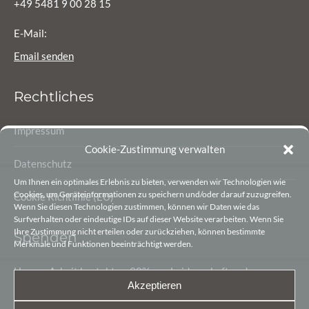
+49 5481 9 00 28 15
E-Mail:
Email senden
Rechtliches
Impressum
Cookie-Zustimmung verwalten
Datenschutz
Um Ihnen ein optimales Erlebnis zu bieten, verwenden wir Technologien wie
Cookies, um Geräteinformationen zu speichern und/oder darauf zuzugreifen.
Cookie Richtlinie (EU)
Wenn Sie diesen Technologien zustimmen, können wir Daten wie das
Surfverhalten oder eindeutige IDs auf dieser Website verarbeiten. Wenn Sie
Ihre Zustimmung nicht erteilen oder zurückziehen, können bestimmte
Spenden
Merkmale und Funktionen beeinträchtigt werden.
Unsere Arbeit besteht zu 90% aus Leidenschaft und
Akzeptieren
Begeisterung. Die letzten 10% sind finanzielle Mittel, damit